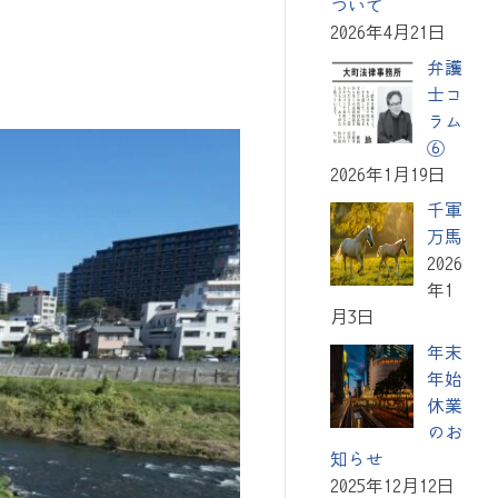
ついて
2026年4月21日
弁護
士コ
ラム
⑥
2026年1月19日
千軍
万馬
2026
年1
月3日
年末
年始
休業
のお
知らせ
2025年12月12日