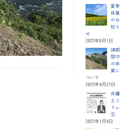
夏季
休業
のお
知ら
せ
2025年8月1日
GW期
間中
の休
業に
ついて
2025年4月21日
弁護
士コ
ラム
⑤
2025年1月4日